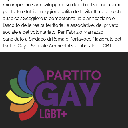
mio impegno sarà sviluppato su due direttive: inclusione
per tutte e tutti e maggior qualità della vita. Il metodo che
auspico? Scegliere la competenza, la pianificazione e
l’ascolto delle realtà territoriali e associative, del privato
sociale e del volontariato. Per Fabrizio Marrazzo ,
candidato a Sindaco di Roma e Portavoce Nazionale del
Partito Gay – Solidale Ambientalista Liberale – LGBT+