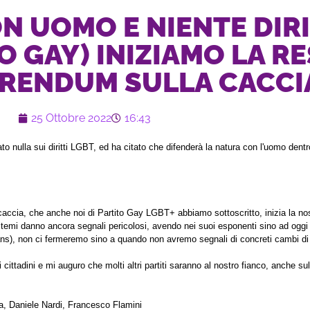
 UOMO E NIENTE DIRIT
 GAY) INIZIAMO LA R
ERENDUM SULLA CACCI
25 Ottobre 2022
16:43
 nulla sui diritti LGBT, ed ha citato che difenderà la natura con l'uomo dentr
caccia, che anche noi di Partito Gay LGBT+ abbiamo sottoscritto, inizia la nost
mi danno ancora segnali pericolosi, avendo nei suoi esponenti sino ad oggi fa
ans), non ci fermeremo sino a quando non avremo segnali di concreti cambi di 
 cittadini e mi auguro che molti altri partiti saranno al nostro fianco, anche
la, Daniele Nardi, Francesco Flamini