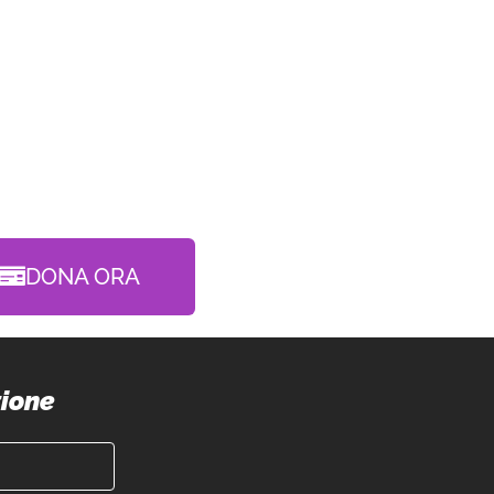
DONA ORA
zione