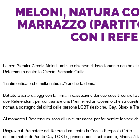
MELONI, NATURA CON
MARRAZZO (PARTITO
CON I REF
La neo Premier Giorgia Meloni, nel suo discorso di insediamento non ha citato
Referendum contro la Caccia Pierpaolo Cirillo :
“ha dimenticato che nella natura c'è anche la donna” 
Battute a parte da oggi con la firma in cassazione dei due quesiti contro la 
due Referendum, per contrastare una Premier ed un Governo che su questi te
norma a sostegno dei diritti delle persone LGBT (lesbiche, Gay, Bisex e Tr
Al momento i Referendum sono gli unici strumenti per far sentire la voce dei
Ringrazio il Promotore del Referendum contro la Caccia Pierpaolo Cirillo 
ed i promotori di Partito Gay LGBT+, presenti con il sottoscritto, Marina Ze