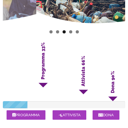
33%
Programma
66%
Attivista
90%
Dona
PROGRAMMA
ATTIVISTA
DONA