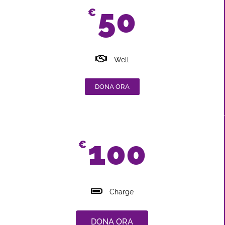
50
€
Well
DONA ORA
100
€
Charge
DONA ORA