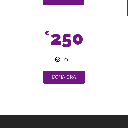
250
€
Guru
DONA ORA